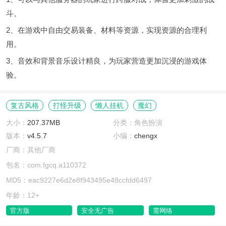
斗。
2、在游戏中自由交易装备、材料等资源，实现资源的合理利
用。
3、音效和背景音乐设计精良，为玩家营造更加沉浸的游戏体
验。
复古风格
打怪升级
懒人挂机
魔幻
大小：
207.37MB
分类：角色扮演
版本：
v4.5.7
小编：
chengx
厂商：其他厂商
包名：com.fgcq.a110372
MD5：eac9227e6d2e8f943495e48ccfdd6497
年龄：12+
官方版
安全无广告
需网络