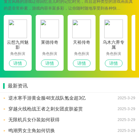
复古风格的游戏让你回忆去儿时的记忆时光，而且这种类型的游戏画面真
的是非常朴素，游戏内容丰富多彩，让你随时随地享受到各种快...
云想九州魅
莱德传奇
天裕传奇
乌木六界专
影
属
角色扮演
角色扮演
角色扮演
角色扮演
详情
详情
详情
详情
最新资讯
逆水寒手游黄金服48支战队氪金超3亿
2025-3-29
穿越火线枪战王者之刺女团皮肤鉴赏
2025-3-29
无限机兵女仆装如何获得
2025-3-29
鸣潮男女主角如何切换
2025-3-29