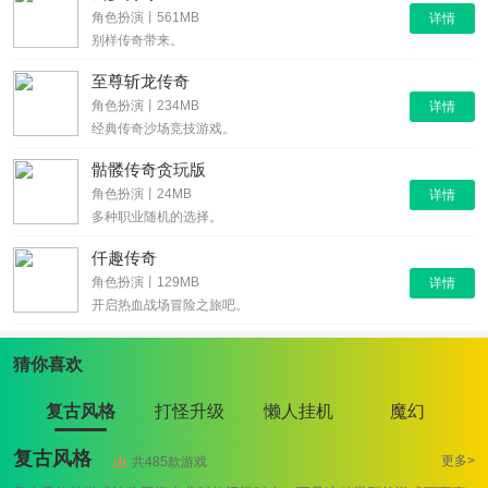
角色扮演丨561MB
详情
别样传奇带来。
至尊斩龙传奇
角色扮演丨234MB
详情
经典传奇沙场竞技游戏。
骷髅传奇贪玩版
角色扮演丨24MB
详情
多种职业随机的选择。
仟趣传奇
角色扮演丨129MB
详情
开启热血战场冒险之旅吧。
猜你喜欢
复古风格
打怪升级
懒人挂机
魔幻
复古风格
更多>
共485款游戏