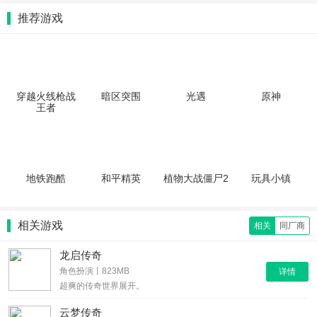
推荐游戏
穿越火线枪战
暗区突围
光遇
原神
王者
地铁跑酷
和平精英
植物大战僵尸2
玩具小镇
相关游戏
相关
同厂商
龙启传奇
角色扮演丨823MB
详情
超爽的传奇世界展开。
云梦传奇