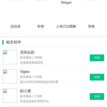
Widget
拉拉派
秒剪
人体穴位图解
剪映
相关软件
清风短剧
影音播放丨26MB
详情
短视频更新速度快
Vigloo
影音播放丨21MB
详情
超过1000万部韩国短剧等你看
剧小通
影音播放丨17MB
详情
专业短剧创作变现平台.