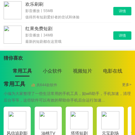
欢乐刷刷
影音播放丨55MB
详情
值得所有短剧爱好者的尝试和体验
红果免费短剧
影音播放丨34MB
详情
最新的短剧都在这里哦
猜你喜欢
常用工具
小众软件
视频短片
电影在线
常用工具
更多>
共644款软件
小编为大家整理了一些生活常用的手机工具，如wifi助手，手机加速，清理
后台等等，这些软件可以有效的帮助你手机后台运行加速...
风信追剧影
油桃TV
塔塔短剧
元宝剧场
青