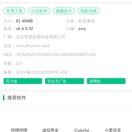
常用工具
小众软件
视频短片
电影在线
大小：
81.46MB
分类：影音播放
版本：
v6.4.9.32
小编：
zmz
厂商：北京笔墨留香科技有限公司
包名：com.phoenix.read
MD5：3F82D5A215E660130CA855D3DA8E1A32
年龄：12+
备案：京ICP备2021028909号-42A
官方版
安全无广告
需网络
推荐软件
哔哩哔哩
虚拟男友
Colorful
小爱语音