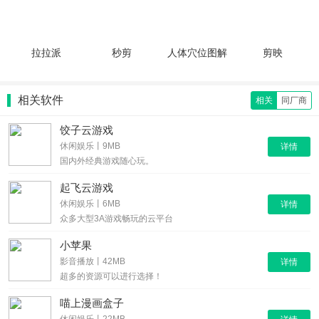
拉拉派
秒剪
人体穴位图解
剪映
相关软件
相关
同厂商
饺子云游戏
休闲娱乐丨9MB
详情
国内外经典游戏随心玩。
起飞云游戏
休闲娱乐丨6MB
详情
众多大型3A游戏畅玩的云平台
小苹果
影音播放丨42MB
详情
超多的资源可以进行选择！
喵上漫画盒子