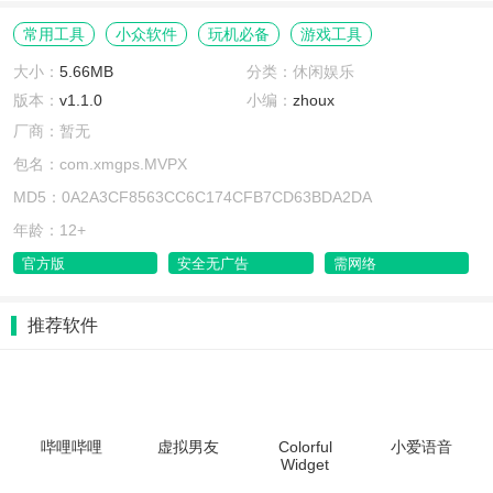
常用工具
小众软件
玩机必备
游戏工具
大小：
5.66MB
分类：休闲娱乐
版本：
v1.1.0
小编：
zhoux
厂商：暂无
包名：com.xmgps.MVPX
MD5：0A2A3CF8563CC6C174CFB7CD63BDA2DA
年龄：12+
官方版
安全无广告
需网络
推荐软件
哔哩哔哩
虚拟男友
Colorful
小爱语音
Widget