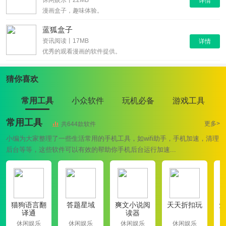
休闲娱乐丨22MB
详情
漫画盒子，趣味体验。
蓝狐盒子
资讯阅读丨17MB
详情
优秀的观看漫画的软件提供。
猜你喜欢
常用工具
小众软件
玩机必备
游戏工具
常用工具
更多>
共644款软件
小编为大家整理了一些生活常用的手机工具，如wifi助手，手机加速，清理
后台等等，这些软件可以有效的帮助你手机后台运行加速...
猫狗语言翻
答题星域
爽文小说阅
天天折扣玩
免
译通
读器
休闲娱乐
休闲娱乐
休闲娱乐
休闲娱乐