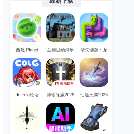
最新下载
新版本
方最新版本
西瓜 Planet
兰德里纳河早
箭矢谜题：龙
晨模组
之逃脱无限金
币道具2026官
dnfcolg论坛
神谕除魔2026
仙途无疆2026
方最新版本
2026最新版本
最新版本
最新版本