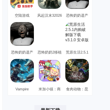
空陆游戏
风起汉末32026
恐怖奶奶遗产
Joiplay移植版
官方最新版本
仿三代增强版
内置英文菜单
恐怖奶奶遗产
恐怖奶奶2移植
荒原生活2.5.1
仿三代增强版
增强版最新手
内购破解版下
EXeV2
机版
载
Vampire
米加小镇：商
食肉动物：昆
店2026官方最
虫大颚2026官