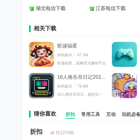
湖北电信下载
江苏电信下载
相关下载
歌谜福星
休闲娱乐
47.3M
歌谜福星，超棒音乐趣味平台
16人格生存日记2026最新版本
休闲娱乐
79.8M
16人格生存日记，超好玩！
猜你喜欢
折扣
常用工具
互动
玩机必
折扣
共1276款