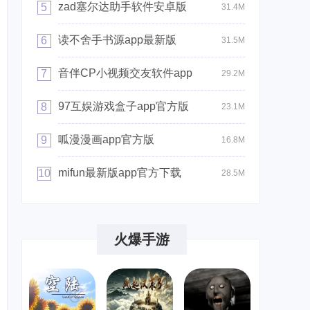
zad塞尔达助手软件安卓版
5
31.4M
读不舍手书源app最新版
6
31.5M
音伴CP小视频交友软件app
7
29.2M
97互娱游戏盒子app官方版
8
23.1M
呱漫漫画app官方版
9
16.8M
mifun最新版app官方下载
10
28.5M
火爆手游