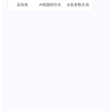
染知画
AI视频制作全
全套参数生成
能版最新手机
器2026最新版
版
本