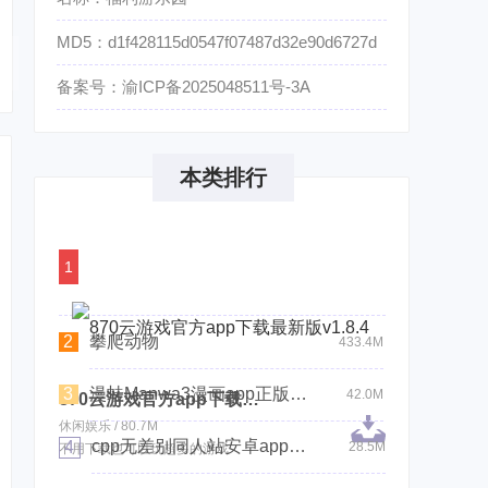
MD5：d1f428115d0547f07487d32e90d6727d
备案号：渝ICP备2025048511号-3A
本类排行
1
2
攀爬动物
433.4M
3
漫蛙Manwa3漫画app正版下载
42.0M
870云游戏官方app下载最新版
休闲娱乐 / 80.7M
cpp无差别同人站安卓app官方下载
4
28.5M
不用下载也可以玩超多的游戏