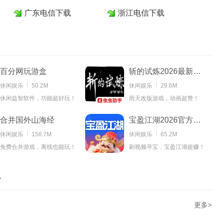
广东电信下载
浙江电信下载
百分网玩游盒
斩的试炼2026最新版本
休闲娱乐
50.2M
休闲娱乐
29.6M
休闲益智软件，功能超好玩！
雨天改版游戏，动画超赞！
合并国外山海经
宝盈江湖2026官方最新版本
休闲娱乐
156.7M
休闲娱乐
65.2M
免费合并游戏，离线也能玩！
刷视频寻宝，宝盈江湖超赚！
备
更多>