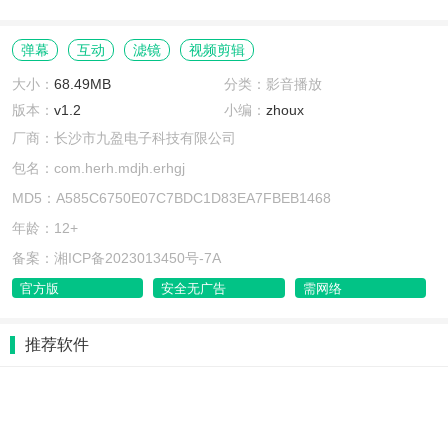
弹幕
互动
滤镜
视频剪辑
大小：
68.49MB
分类：影音播放
版本：
v1.2
小编：
zhoux
厂商：长沙市九盈电子科技有限公司
包名：com.herh.mdjh.erhgj
MD5：A585C6750E07C7BDC1D83EA7FBEB1468
年龄：12+
备案：湘ICP备2023013450号-7A
官方版
安全无广告
需网络
推荐软件