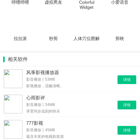
哔哩哔哩
虚拟男友
Colorful
小爱语音
Widget
拉拉派
秒剪
人体穴位图解
剪映
相关软件
风筝影视播放器
影音播放丨53MB
详情
影视播放，流畅清晰。
心雨影评
影音播放丨34MB
详情
享受同步追剧的快乐
777影视
影音播放丨45MB
详情
蕴含丰富的电视剧资源