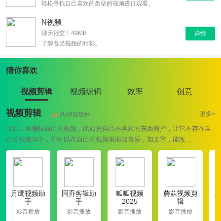
轻松寻找自己喜欢的类型的视频进行观看。
N视频
聊天社交丨49MB
详情
了解各类视频的精彩。
猜你喜欢
视频剪辑
视频编辑
效率
创意
视频剪辑
更多>
共46款软件
可以上面编辑自己的视频，比如把自己不喜欢的东西剪掉，让它不存在自
己的视频当中，你可以在自己的视频里面加音乐，加文字，能改...
月鹰视频助
固乔剪辑助
呱呱视频
蘑菇视频剪
剪
手
手
2025
辑
影音播放
影音播放
影音播放
影音播放