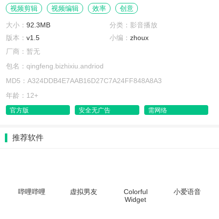
视频剪辑
视频编辑
效率
创意
大小：
92.3MB
分类：影音播放
版本：
v1.5
小编：
zhoux
厂商：暂无
包名：qingfeng.bizhixiu.andriod
MD5：A324DDB4E7AAB16D27C7A24FF848A8A3
年龄：12+
官方版
安全无广告
需网络
推荐软件
哔哩哔哩
虚拟男友
Colorful
小爱语音
Widget