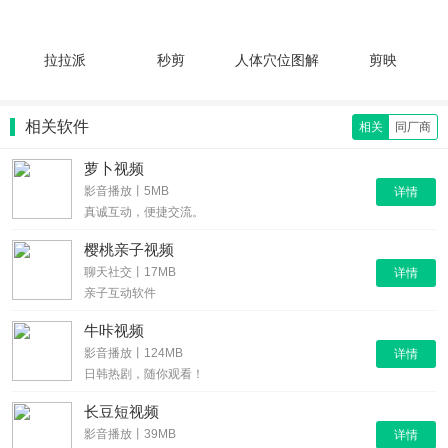
拉拉派
秒剪
人体穴位图解
剪映
相关软件
相关
同厂商
萝卜视频
影音播放丨5MB
详情
真诚互动，便捷交流。
樱桃亲子视频
聊天社交丨17MB
详情
亲子互动软件
牛咔视频
影音播放丨124MB
详情
日韩热剧，随你观看！
长豆短视频
影音播放丨39MB
详情