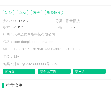
定位
互动
效率
视频短片
大小：
60.17MB
分类：影音播放
版本：
v1.0.7
小编：
zhoux
厂商：天津迈优网络科技有限公司
包名：com.danglappeas.matter
MD5：D6FCCE49D0704B7441240F3E8B44DE5E
年龄：12+
备案：津ICP备2023009903号-36A
官方版
安全无广告
需网络
推荐软件