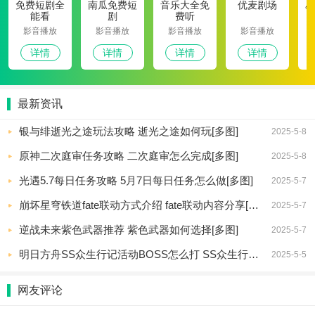
免费短剧全
南瓜免费短
音乐大全免
优麦剧场
星
能看
剧
费听
影音播放
影音播放
影音播放
影音播放
详情
详情
详情
详情
最新资讯
银与绯逝光之途玩法攻略 逝光之途如何玩[多图]
2025-5-8
原神二次庭审任务攻略 二次庭审怎么完成[多图]
2025-5-8
光遇5.7每日任务攻略 5月7日每日任务怎么做[多图]
2025-5-7
崩坏星穹铁道fate联动方式介绍 fate联动内容分享[多图]
2025-5-7
逆战未来紫色武器推荐 紫色武器如何选择[多图]
2025-5-7
明日方舟SS众生行记活动BOSS怎么打 SS众生行记活动机制怎么样[多图]
2025-5-5
网友评论