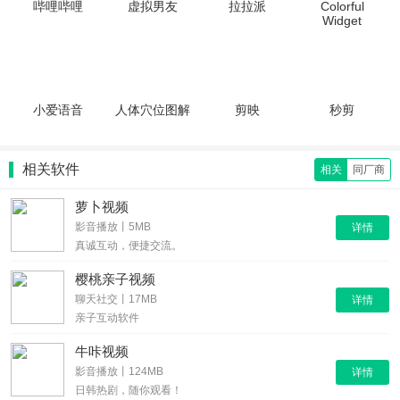
哔哩哔哩
虚拟男友
拉拉派
Colorful
Widget
小爱语音
人体穴位图解
剪映
秒剪
相关软件
相关
同厂商
萝卜视频
影音播放丨5MB
详情
真诚互动，便捷交流。
樱桃亲子视频
聊天社交丨17MB
详情
亲子互动软件
牛咔视频
影音播放丨124MB
详情
日韩热剧，随你观看！