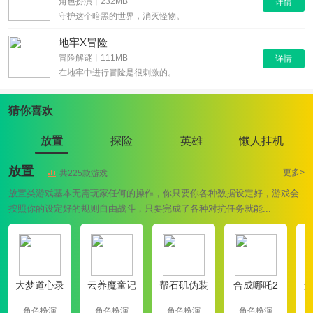
角色扮演丨232MB
详情
守护这个暗黑的世界，消灭怪物。
地牢X冒险
冒险解谜丨111MB
详情
在地牢中进行冒险是很刺激的。
猜你喜欢
放置
探险
英雄
懒人挂机
放置
更多>
共225款游戏
放置类游戏基本无需玩家任何的操作，你只要你各种数据设定好，游戏会
按照你的设定好的规则自由战斗，只要完成了各种对抗任务就能...
大梦道心录
云养魔童记
帮石矶伪装
合成哪吒2
天
角色扮演
角色扮演
角色扮演
角色扮演