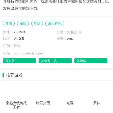
其独特的技能和优势，玩家需要仔细思考如何搭配这些英雄，以
发挥出最大的战斗力。
放置
探险
英雄
懒人挂机
大小：
250MB
分类：角色扮演
版本：
V1.0.5
小编：
zmz
厂商：暂无
包名：com.pixelarts.tribe
官方版
安全无广告
需网络
推荐游戏
穿越火线枪战
暗区突围
光遇
原神
王者