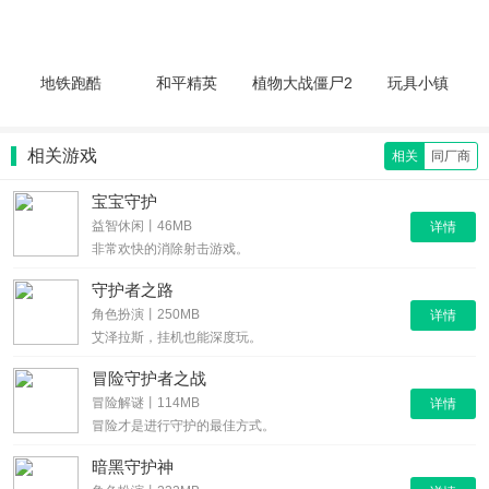
地铁跑酷
和平精英
植物大战僵尸2
玩具小镇
相关游戏
相关
同厂商
宝宝守护
益智休闲丨46MB
详情
非常欢快的消除射击游戏。
守护者之路
角色扮演丨250MB
详情
艾泽拉斯，挂机也能深度玩。
冒险守护者之战
冒险解谜丨114MB
详情
冒险才是进行守护的最佳方式。
暗黑守护神