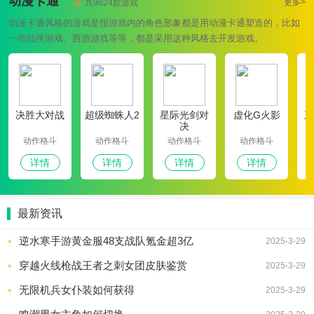
动漫卡通
更多>
共9624款游戏
动漫卡通风格的游戏是指游戏内的角色形象都是用动漫卡通塑造的，比如
一些仙侠游戏、西游游戏等等，都是采用这种风格去开发游戏。
决胜大对战
超级蜘蛛人2
星际光剑对
虚化G火影
王
决
动作格斗
动作格斗
动作格斗
动作格斗
详情
详情
详情
详情
最新资讯
逆水寒手游黄金服48支战队氪金超3亿
2025-3-29
穿越火线枪战王者之刺女团皮肤鉴赏
2025-3-29
无限机兵女仆装如何获得
2025-3-29