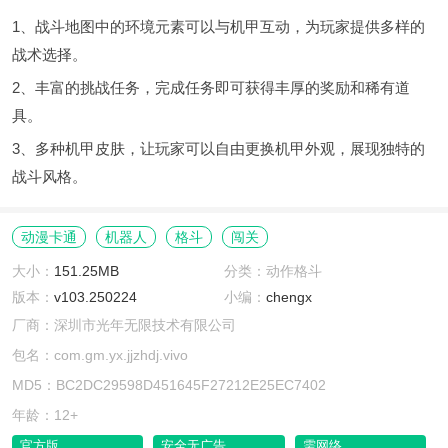
1、战斗地图中的环境元素可以与机甲互动，为玩家提供多样的
战术选择。
2、丰富的挑战任务，完成任务即可获得丰厚的奖励和稀有道
具。
3、多种机甲皮肤，让玩家可以自由更换机甲外观，展现独特的
战斗风格。
动漫卡通
机器人
格斗
闯关
大小：
151.25MB
分类：动作格斗
版本：
v103.250224
小编：
chengx
厂商：深圳市光年无限技术有限公司
包名：com.gm.yx.jjzhdj.vivo
MD5：BC2DC29598D451645F27212E25EC7402
年龄：12+
官方版
安全无广告
需网络