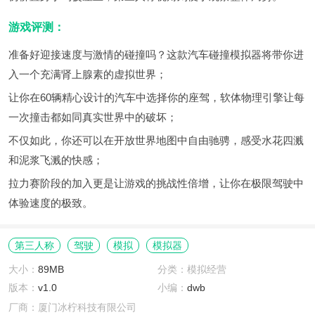
游戏评测：
准备好迎接速度与激情的碰撞吗？这款汽车碰撞模拟器将带你进
入一个充满肾上腺素的虚拟世界；
让你在60辆精心设计的汽车中选择你的座驾，软体物理引擎让每
一次撞击都如同真实世界中的破坏；
不仅如此，你还可以在开放世界地图中自由驰骋，感受水花四溅
和泥浆飞溅的快感；
拉力赛阶段的加入更是让游戏的挑战性倍增，让你在极限驾驶中
体验速度的极致。
第三人称
驾驶
模拟
模拟器
大小：
89MB
分类：模拟经营
版本：
v1.0
小编：
dwb
厂商：厦门冰柠科技有限公司