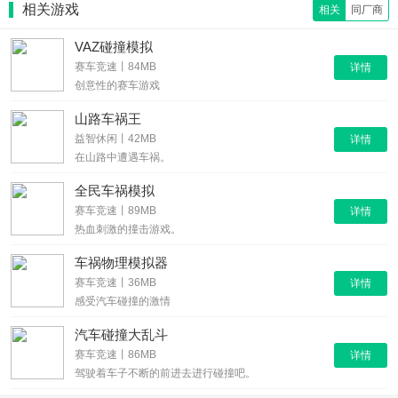
相关游戏
相关
同厂商
VAZ碰撞模拟
赛车竞速丨84MB
详情
创意性的赛车游戏
山路车祸王
益智休闲丨42MB
详情
在山路中遭遇车祸。
全民车祸模拟
赛车竞速丨89MB
详情
热血刺激的撞击游戏。
车祸物理模拟器
赛车竞速丨36MB
详情
感受汽车碰撞的激情
汽车碰撞大乱斗
赛车竞速丨86MB
详情
驾驶着车子不断的前进去进行碰撞吧。