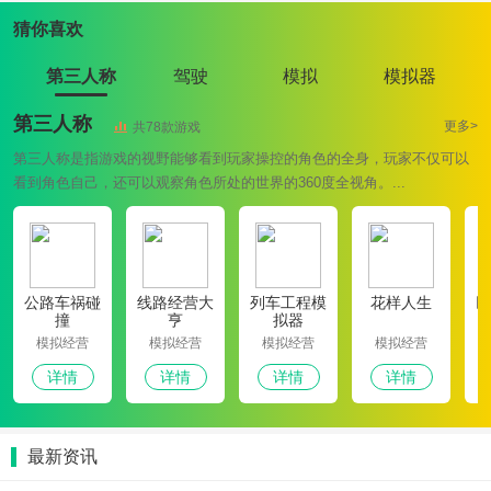
猜你喜欢
第三人称
驾驶
模拟
模拟器
第三人称
更多>
共78款游戏
第三人称是指游戏的视野能够看到玩家操控的角色的全身，玩家不仅可以
看到角色自己，还可以观察角色所处的世界的360度全视角。...
公路车祸碰
线路经营大
列车工程模
花样人生
巨
撞
亨
拟器
模拟经营
模拟经营
模拟经营
模拟经营
详情
详情
详情
详情
最新资讯