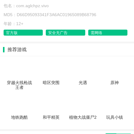
包名：com.aglchpz.vivo
MD5：D66D95093341F3A6AC01965089B68796
年龄：12+
官方版
安全无广告
需网络
推荐游戏
穿越火线枪战
暗区突围
光遇
原神
王者
地铁跑酷
和平精英
植物大战僵尸2
玩具小镇