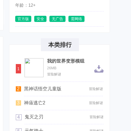
年龄：12+
官方版
安全
无广告
需网络
本类排行
我的世界变形模组
26MB
1
冒险解谜
2
黑神话悟空儿童版
冒险解谜
3
神庙逃亡2
冒险解谜
鬼灭之刃
4
冒险解谜
元气骑士