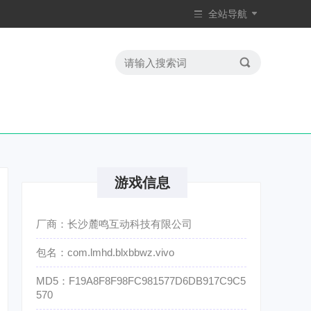
全站导航
游戏信息
厂商：长沙麓鸣互动科技有限公司
包名：com.lmhd.blxbbwz.vivo
MD5：F19A8F8F98FC981577D6DB917C9C5
570