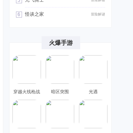
5
冒险解谜
怪谈之家
6
冒险解谜
火爆手游
穿越火线枪战
暗区突围
光遇
王者