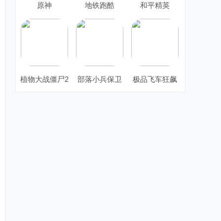
原神
地铁跑酷
和平精英
植物大战僵尸2
部落小兵保卫
极品飞车狂飙
战