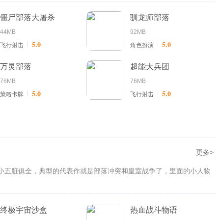
僵尸部落大屠杀
驯龙师部落
44MB
92MB
5.0
5.0
飞行射击
角色扮演
万灵部落
超能大兵团
76MB
76MB
5.0
5.0
策略卡牌
飞行射击
更多>
小五脏俱全，典型的代表作就是部落冲突和皇室战争了，里面的小人物
终极宇宙沙盒
热血战斗物语