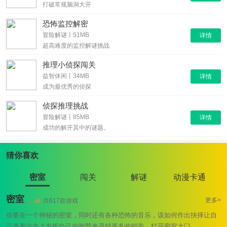
打破常规脑洞大开
恐怖监控解密
冒险解谜丨51MB
详情
超高难度的监控解谜挑战
推理小侦探闯关
益智休闲丨34MB
详情
成为最优秀的侦探
侦探推理挑战
冒险解谜丨85MB
详情
成功的解开其中的谜题。
猜你喜欢
密室
闯关
解谜
动漫卡通
密室
更多>
共617款游戏
你要在一个神秘的密室，同时还有各种恐怖的音乐，该如何作出抉择让自
己逃离出去？发挥自己的智慧来寻找更多的钥匙，打开密室大门...