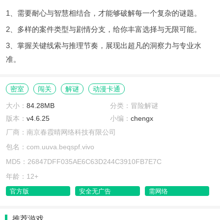
1、需要耐心与智慧相结合，才能够破解每一个复杂的谜题。
2、多样的案件类型与剧情分支，给你丰富选择与无限可能。
3、掌握关键线索与推理节奏，展现出超凡的洞察力与专业水
准。
密室
闯关
解谜
动漫卡通
大小：
84.28MB
分类：冒险解谜
版本：
v4.6.25
小编：
chengx
厂商：南京春霞晴网络科技有限公司
包名：com.uuva.beqspf.vivo
MD5：26847DFF035AE6C63D244C3910FB7E7C
年龄：12+
官方版
安全无广告
需网络
推荐游戏