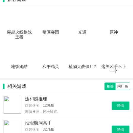
穿越火线枪战
暗区突围
光遇
原神
王者
地铁跑酷
和平精英
植物大战僵尸2
这关凶手不止
一个
相关游戏
相关
同厂商
违和感推理
益智休闲丨120MB
详情
烧脑推理，轻松解谜。
推理脑洞高手
益智休闲丨327MB
详情