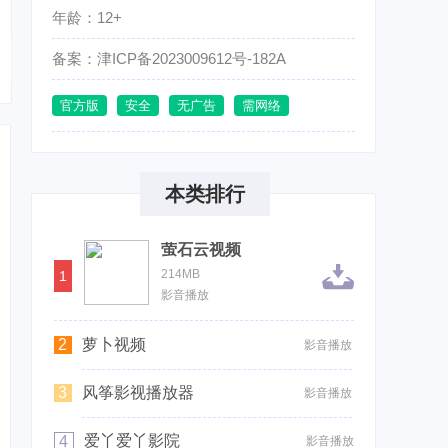
年龄：12+
备案：津ICP备2023009612号-182A
官方版
安全
无广告
需网络
本类排行
萤石云视频
214MB
1
影音播放
2
萝卜视频
影音播放
3
风筝影视播放器
影音播放
爱丫爱丫影院
4
影音播放