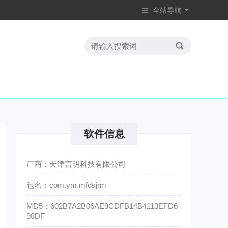
全站导航
软件信息
厂商：天津言明科技有限公司
包名：com.ym.mfdsjrm
MD5：602B7A2B06AE9CDFB14B4113EFD6
98DF