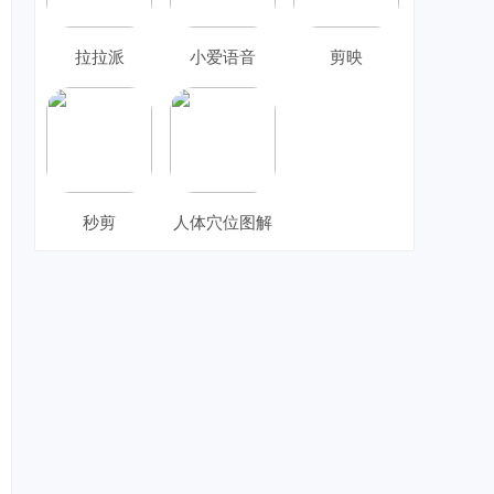
拉拉派
小爱语音
剪映
秒剪
人体穴位图解