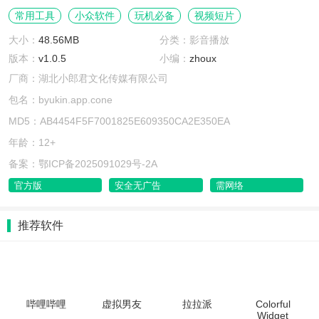
常用工具
小众软件
玩机必备
视频短片
大小：
48.56MB
分类：影音播放
版本：
v1.0.5
小编：
zhoux
厂商：湖北小郎君文化传媒有限公司
包名：byukin.app.cone
MD5：AB4454F5F7001825E609350CA2E350EA
年龄：12+
备案：鄂ICP备2025091029号-2A
官方版
安全无广告
需网络
推荐软件
哔哩哔哩
虚拟男友
拉拉派
Colorful
Widget