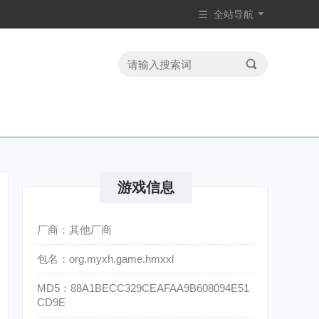
全站导航
游戏信息
厂商：其他厂商
包名：org.myxh.game.hmxxl
MD5：88A1BECC329CEAFAA9B608094E51
CD9E