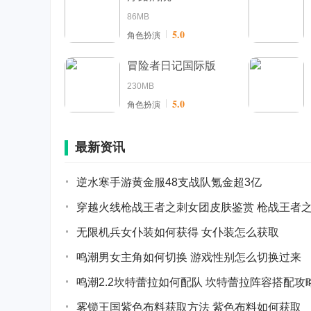
86MB
5.0
角色扮演
冒险者日记国际版
230MB
5.0
角色扮演
最新资讯
逆水寒手游黄金服48支战队氪金超3亿
穿越火线枪战王者之刺女团皮肤鉴赏 枪战王者
无限机兵女仆装如何获得 女仆装怎么获取
鸣潮男女主角如何切换 游戏性别怎么切换过来
鸣潮2.2坎特蕾拉如何配队 坎特蕾拉阵容搭配攻
雾锁王国紫色布料获取方法 紫色布料如何获取