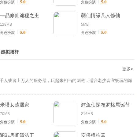
5.0
5.0
角色扮演
角色扮演
一品修仙诡秘之主
萌仙情缘凡人修仙
128MB
5MB
5.0
5.0
角色扮演
角色扮演
虚拟摇杆
更多>
千人或者上万人的服务器，玩起来相当的刺激，适合老少皆宜畅玩的巅
米塔女孩居家
鳄鱼侦探布罗格尾诞节
70MB
216MB
5.0
5.0
角色扮演
角色扮演
犯罪房间清洁工
安保模拟器