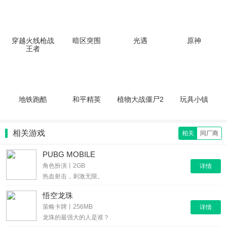
穿越火线枪战
暗区突围
光遇
原神
王者
地铁跑酷
和平精英
植物大战僵尸2
玩具小镇
相关游戏
相关
同厂商
PUBG MOBILE
角色扮演丨2GB
详情
热血射击，刺激无限。
悟空龙珠
策略卡牌丨256MB
详情
龙珠的最强大的人是谁？