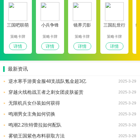
三国吧联萌
小兵争锋
镜界刃影
三国乱世行
绿
策略卡牌
策略卡牌
策略卡牌
策略卡牌
详情
详情
详情
详情
最新资讯
逆水寒手游黄金服48支战队氪金超3亿
2025-3-29
穿越火线枪战王者之刺女团皮肤鉴赏
2025-3-29
无限机兵女仆装如何获得
2025-3-29
鸣潮男女主角如何切换
2025-3-29
鸣潮2.2坎特蕾拉如何配队
2025-3-28
雾锁王国紫色布料获取方法
2025-3-28