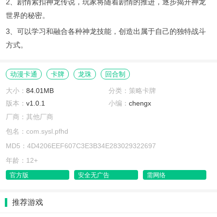
2、剧情紧扣神龙传说，玩家将随着剧情的推进，逐步揭开神龙
世界的秘密。
3、可以学习和融合各种神龙技能，创造出属于自己的独特战斗
方式。
动漫卡通
卡牌
龙珠
回合制
大小：
84.01MB
分类：策略卡牌
版本：
v1.0.1
小编：
chengx
厂商：其他厂商
包名：com.sysl.pfhd
MD5：4D4206EEF607C3E3B34E283029322697
年龄：12+
官方版
安全无广告
需网络
推荐游戏