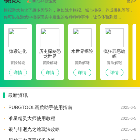
模拟类
更多>
共7144款游戏
模拟游戏包含了超多类型的，例如战争模拟、城市模拟、养成模拟等等，
你可以在游戏中模拟现实中发生的各种种种事件，让你体验到最...
猿猴进化
历史探秘恐
水世界探险
疯狂罪恶蝙
癫
龙世界
蝠
冒险解谜
冒险解谜
冒险解谜
冒险解谜
详情
详情
详情
详情
最新资讯
PUBGTOOL画质助手使用指南
2025-6-5
准星精灵大师使用教程
2025-6-5
银与绯逝光之途玩法攻略
2025-5-8