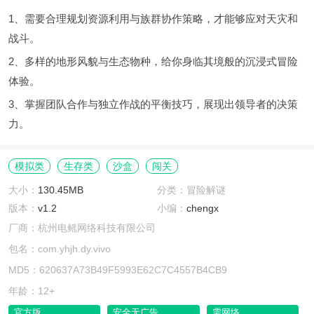
1、需要合理规划资源利用与族群协作策略，才能够应对天灾和
战斗。
2、多样的地形风貌与生态物种，给你身临其境般的沉浸式冒险
体验。
3、掌握团队合作与独立作战的平衡技巧，展现出领导者的决策
力。
模拟类
生存类
沙盒
闯关
大小：
130.45MB
分类：冒险解谜
版本：
v1.2
小编：
chengx
厂商：杭州电鳐网络科技有限公司
包名：com.yhjh.dy.vivo
MD5：620637A73B49F5993E62C7C4557B4CB9
年龄：12+
官方版
安全无广告
需网络