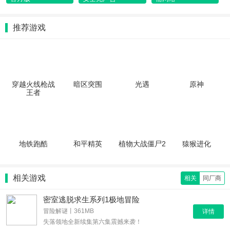
推荐游戏
穿越火线枪战
暗区突围
光遇
原神
王者
地铁跑酷
和平精英
植物大战僵尸2
猿猴进化
相关游戏
相关
同厂商
密室逃脱求生系列1极地冒险
冒险解谜丨361MB
详情
失落领地全新续集第六集震撼来袭！