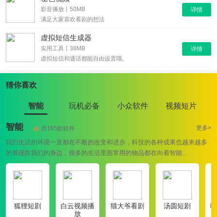
影音播放丨50MB
详情
满足大家喜欢看剧的想法
虚拟短信生成器
实用工具丨38MB
详情
虚拟短信和通话都能自由设置哦。
猜你喜欢
智能
玩机必备
小众软件
视频短片
智能
更多>
共165款软件
我们生活的环境一直都在不断的改变和进步，科技的各种成果也越来越多
的展现在我们的身边，很多的生活里面常用的物品都在向着智能...
狐狸短剧
白云视频播
猫大爷看剧
汤圆短剧
哪
放