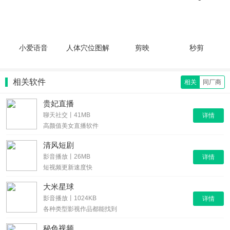
小爱语音
人体穴位图解
剪映
秒剪
相关软件
相关
同厂商
贵妃直播
聊天社交丨41MB
详情
高颜值美女直播软件
清风短剧
影音播放丨26MB
详情
短视频更新速度快
大米星球
影音播放丨1024KB
详情
各种类型影视作品都能找到
秘色视频