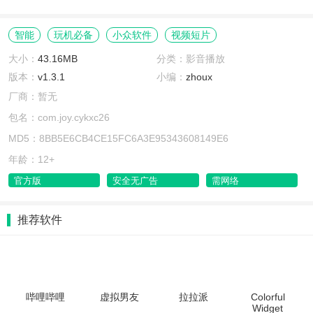
智能
玩机必备
小众软件
视频短片
大小：
43.16MB
分类：影音播放
版本：
v1.3.1
小编：
zhoux
厂商：暂无
包名：com.joy.cykxc26
MD5：8BB5E6CB4CE15FC6A3E95343608149E6
年龄：12+
官方版
安全无广告
需网络
推荐软件
哔哩哔哩
虚拟男友
拉拉派
Colorful
Widget