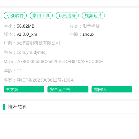
小众软件
常用工具
玩机必备
视频短片
大小：
56.82MB
分类：影音播放
版本：
v1.0.0_xm
小编：
zhoux
厂商：天津言明科技有限公司
包名：com.ym.dymfdj
MD5：A79C038536C25820BEDFB940A2FCC0CF
年龄：12+
备案：津ICP备2023009612号-196A
官方版
安全无广告
需网络
推荐软件