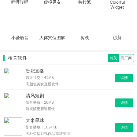
哔哩哔哩
虚拟男友
拉拉派
Colorful
Widget
小爱语音
人体穴位图解
剪映
秒剪
相关软件
相关
同厂商
贵妃直播
聊天社交丨41MB
详情
高颜值美女直播软件
清风短剧
影音播放丨26MB
详情
短视频更新速度快
大米星球
影音播放丨1024KB
详情
各种类型影视作品都能找到